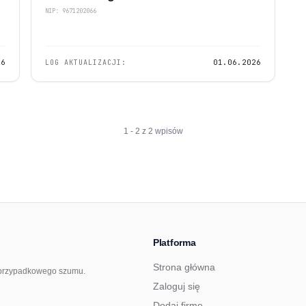
NIP: 9671202066
26
LOG AKTUALIZACJI:
01.06.2026
1 - 2 z 2 wpisów
Platforma
Strona główna
ez przypadkowego szumu.
Zaloguj się
Dodaj firmę