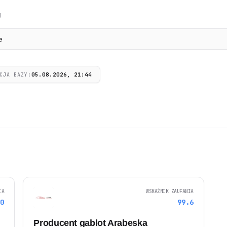
g
e
05.08.2026, 21:44
CJA BAZY:
IA
WSKAŹNIK ZAUFANIA
.0
99.6
Producent gablot Arabeska