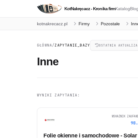
KotNakręcacz - Kronika firm
Katalog
Blo
kotnakrecacz.pl
Firmy
Pozostałe
Inn
GŁÓWNA
/
ZAPYTANIE_BAZY
OSTATNIA AKTUALIZA
Inne
WYNIKI ZAPYTANIA:
WSKAŹNIK ZAUFAN
98
Folie okienne i samochodowe - Solar