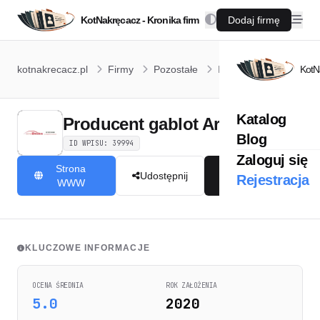
KotNakręcacz - Kronika firm
Dodaj firmę
Producent
kotnakrecacz.pl
Firmy
Pozostałe
Inne
gablot
KotN
Arabeska
Katalog
Producent gablot Arabeska
Blog
ID WPISU: 39994
Zaloguj się
Strona
Skontaktuj się
Udostępnij
Rejestracja
WWW
KLUCZOWE INFORMACJE
OCENA ŚREDNIA
ROK ZAŁOŻENIA
5.0
2020