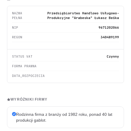
NAZWA
Przedsiębiorstwo Handlowo Usługowo-
PEŁNA
Produkcyjne "Arabeska" Łukasz Beśka
NIP
9671202066
REGON
340489199
STATUS VAT
Czynny
FORMA PRAWNA
DATA_ROZPOCZECIA
WYRÓŻNIKI FIRMY
Rodzinna firma z branży od 1982 roku, ponad 40 lat
produkcji gablot.