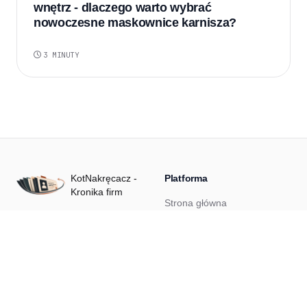
wnętrz - dlaczego warto wybrać
nowoczesne maskownice karnisza?
3 MINUTY
KotNakręcacz -
Platforma
Kronika firm
Strona główna
Kronika profili do współpracy -
Zaloguj się
firmy opisane z sensem, bez
przypadkowego szumu.
Dodaj firmę
Przypomnij hasło
Blog
Kontakt