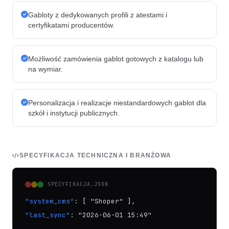
Gabloty z dedykowanych profili z atestami i
certyfikatami producentów.
Możliwość zamówienia gablot gotowych z katalogu lub
na wymiar.
Personalizacja i realizacje niestandardowych gablot dla
szkół i instytucji publicznych.
SPECYFIKACJA TECHNICZNA I BRANŻOWA
SPECYFIKACJA.JSON
"system_cms"
: [ "Shoper" ],
"last_sync"
: "2026-06-01 15:49"