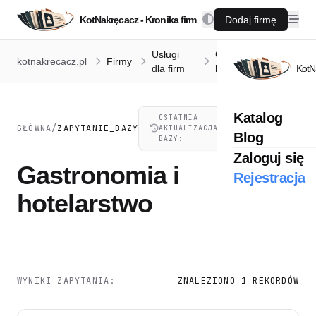
KotNakręcacz - Kronika firm
Dodaj firmę
Usługi
Gastronomia i
kotnakrecacz.pl
Firmy
dla firm
hotelarstwo
KotN
Katalog
OSTATNIA
07.08.2026,
GŁÓWNA
/
ZAPYTANIE_BAZY
AKTUALIZACJA
21:41
Blog
BAZY:
Zaloguj się
Gastronomia i
Rejestracja
hotelarstwo
WYNIKI ZAPYTANIA:
ZNALEZIONO 1 REKORDÓW