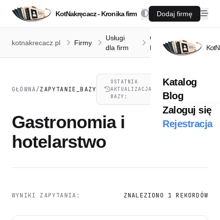
KotNakręcacz - Kronika firm
Dodaj firmę
Usługi
Gastronomia i
kotnakrecacz.pl
Firmy
dla firm
hotelarstwo
KotN
Katalog
OSTATNIA
10.08.2026,
GŁÓWNA
/
ZAPYTANIE_BAZY
AKTUALIZACJA
07:53
Blog
BAZY:
Zaloguj się
Gastronomia i
Rejestracja
hotelarstwo
WYNIKI ZAPYTANIA:
ZNALEZIONO 1 REKORDÓW