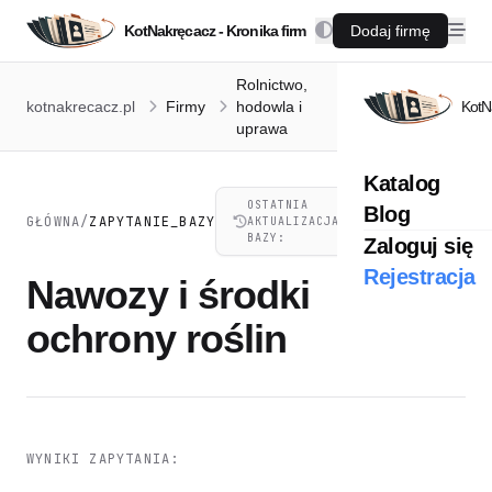
KotNakręcacz - Kronika firm
Dodaj firmę
Rolnictwo,
Nawozy i
kotnakrecacz.pl
Firmy
hodowla i
środki ochrony
KotN
uprawa
roślin
Katalog
OSTATNIA
Blog
05.08.2026,
GŁÓWNA
/
ZAPYTANIE_BAZY
AKTUALIZACJA
21:44
BAZY:
Zaloguj się
Rejestracja
Nawozy i środki
ochrony roślin
WYNIKI ZAPYTANIA: