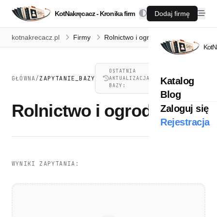
KotNakręcacz - Kronika firm
Dodaj firmę
kotnakrecacz.pl
Firmy
Rolnictwo i ogrodnictwo
KotN
OSTATNIA
07.08.2026,
GŁÓWNA
/
ZAPYTANIE_BAZY
AKTUALIZACJA
Katalog
21:41
BAZY:
Blog
Rolnictwo i ogrodnictwo
Zaloguj się
Rejestracja
WYNIKI ZAPYTANIA: