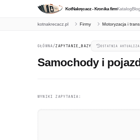
KotNakręcacz - Kronika firm
Katalog
Blo
kotnakrecacz.pl
Firmy
Motoryzacja i trans
GŁÓWNA
/
ZAPYTANIE_BAZY
OSTATNIA AKTUALIZA
Samochody i pojaz
WYNIKI ZAPYTANIA: