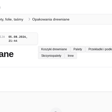
g
y, folie, taśmy
Opakowania drewniane
05.08.2026,
CJA
21:44
Koszyki drewniane
Palety
Przekładki i pod
ane
Skrzyniopalety
Inne