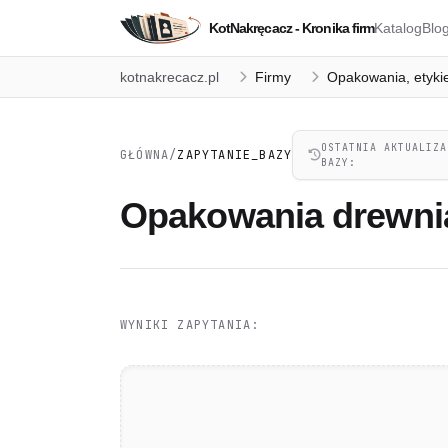
KotNakręcacz - Kronika firm
Katalog
Blo
kotnakrecacz.pl
Firmy
Opakowania, etykiet
OSTATNIA AKTUALIZA
GŁÓWNA
/
ZAPYTANIE_BAZY
BAZY:
Opakowania drewni
WYNIKI ZAPYTANIA: