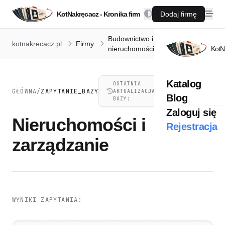
KotNakręcacz - Kronika firm
Dodaj firmę
Budownictwo i
Nieruchomości
kotnakrecacz.pl
Firmy
nieruchomości
i zarządzanie
KotN
Katalog
OSTATNIA
07.08.2026,
GŁÓWNA
/
ZAPYTANIE_BAZY
AKTUALIZACJA
21:41
Blog
BAZY:
Zaloguj się
Nieruchomości i
Rejestracja
zarządzanie
WYNIKI ZAPYTANIA: