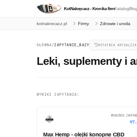
KotNakręcacz - Kronika firm
Katalog
Blo
kotnakrecacz.pl
Firmy
Zdrowie i uroda
GŁÓWNA
/
ZAPYTANIE_BAZY
OSTATNIA AKTUALIZA
Leki, suplementy i 
WYNIKI ZAPYTANIA:
WSKAŹNIK ZAUFAN
97
Max Hemp - olejki konopne CBD