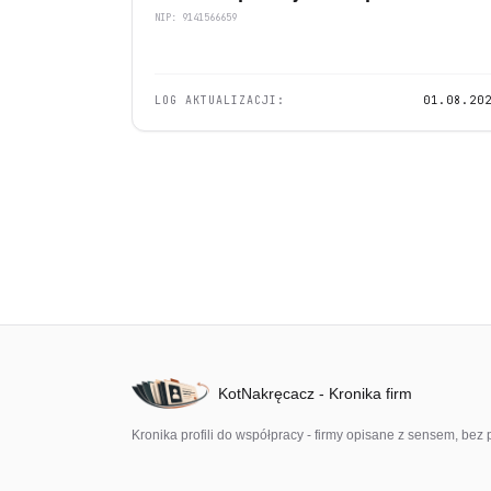
NIP: 9141566659
LOG AKTUALIZACJI:
01.08.20
KotNakręcacz - Kronika firm
Kronika profili do współpracy - firmy opisane z sensem, b