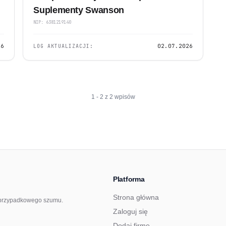
Suplementy Swanson
NIP: 6381219140
26
LOG AKTUALIZACJI:
02.07.2026
1 - 2 z 2 wpisów
Platforma
Strona główna
ez przypadkowego szumu.
Zaloguj się
Dodaj firmę