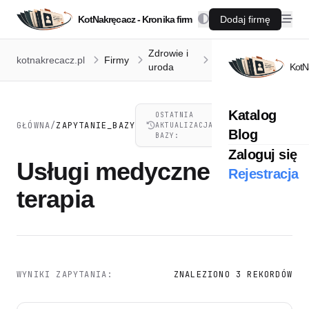
KotNakręcacz - Kronika firm
Dodaj firmę
Zdrowie i
Usługi medyczne
kotnakrecacz.pl
Firmy
uroda
i terapia
KotN
Katalog
OSTATNIA
07.08.2026,
GŁÓWNA
/
ZAPYTANIE_BAZY
AKTUALIZACJA
21:41
Blog
BAZY:
Zaloguj się
Usługi medyczne i
Rejestracja
terapia
WYNIKI ZAPYTANIA:
ZNALEZIONO 3 REKORDÓW