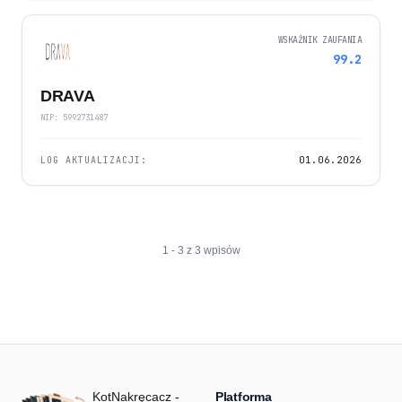
WSKAŹNIK ZAUFANIA
99.2
DRAVA
NIP: 5992731487
LOG AKTUALIZACJI:
01.06.2026
1 - 3 z 3 wpisów
KotNakręcacz -
Platforma