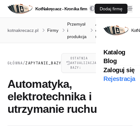
KotNakręcacz - Kronika firm
Dodaj firmę
Przemysł
Automatyka,
kotnakrecacz.pl
Firmy
i
elektrotechnika i
KotN
produkcja
utrzymanie ruchu
Katalog
OSTATNIA
Blog
07.08.2026,
GŁÓWNA
/
ZAPYTANIE_BAZY
AKTUALIZACJA
21:41
BAZY:
Zaloguj się
Rejestracja
Automatyka,
elektrotechnika i
utrzymanie ruchu