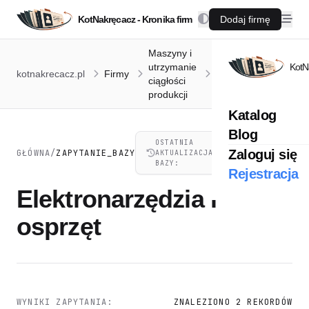
KotNakręcacz - Kronika firm
Dodaj firmę
Maszyny i
utrzymanie
Narzędzia i
KotN
kotnakrecacz.pl
Firmy
ciągłości
elektronarzędzia
produkcji
Katalog
Blog
OSTATNIA
05.08.2026,
Zaloguj się
GŁÓWNA
/
ZAPYTANIE_BAZY
AKTUALIZACJA
21:44
BAZY:
Rejestracja
Elektronarzędzia i
osprzęt
WYNIKI ZAPYTANIA:
ZNALEZIONO 2 REKORDÓW