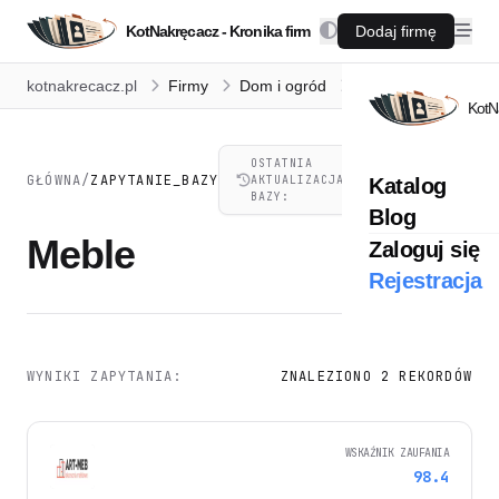
KotNakręcacz - Kronika firm
Dodaj firmę
kotnakrecacz.pl
Firmy
Dom i ogród
Meble
KotN
OSTATNIA
07.08.2026,
GŁÓWNA
/
ZAPYTANIE_BAZY
AKTUALIZACJA
Katalog
21:41
BAZY:
Blog
Meble
Zaloguj się
Rejestracja
WYNIKI ZAPYTANIA:
ZNALEZIONO 2 REKORDÓW
WSKAŹNIK ZAUFANIA
98.4