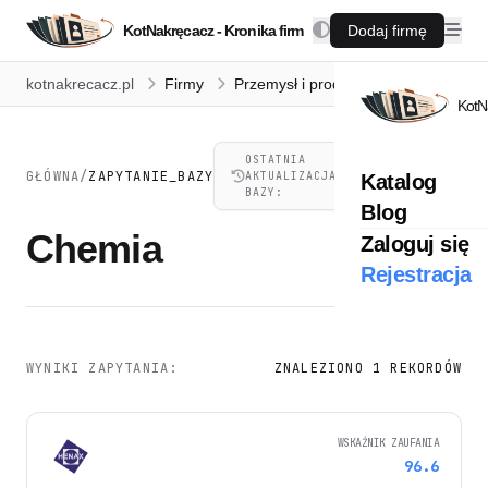
KotNakręcacz - Kronika firm
Dodaj firmę
kotnakrecacz.pl
Firmy
Przemysł i produkcja
Chemia
KotN
OSTATNIA
07.08.2026,
GŁÓWNA
/
ZAPYTANIE_BAZY
AKTUALIZACJA
Katalog
21:41
BAZY:
Blog
Chemia
Zaloguj się
Rejestracja
WYNIKI ZAPYTANIA:
ZNALEZIONO 1 REKORDÓW
WSKAŹNIK ZAUFANIA
96.6