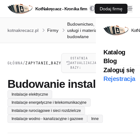
KotNakręcacz - Kronika firm
Dodaj firmę
Budownictwo,
Budowanie
kotnakrecacz.pl
Firmy
usługi i materiały
KotN
instalacji
budowlane
Katalog
OSTATNIA
Blog
05.08.2026,
GŁÓWNA
/
ZAPYTANIE_BAZY
AKTUALIZACJA
21:44
BAZY:
Zaloguj się
Rejestracja
Budowanie instalacji
Instalacje elektryczne
Instalacje energetyczne i telekomunikacyjne
Instalacje rurociągowe i sieci rozdzielcze
Instalacje wodno - kanalizacyjne i gazowe
Inne