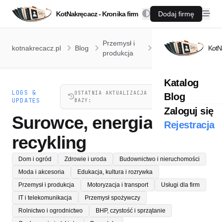
KotNakręcacz - Kronika firm
Dodaj firmę
Surowce,
Przemysł i
kotnakrecacz.pl
Blog
energia i
KotN
produkcja
recykling
Katalog
LOGS &
07.08.2026,
OSTATNIA AKTUALIZACJA
Blog
UPDATES
BAZY:
21:41
Zaloguj się
Surowce, energia i
Rejestracja
recykling
Dom i ogród
Zdrowie i uroda
Budownictwo i nieruchomości
Moda i akcesoria
Edukacja, kultura i rozrywka
Przemysł i produkcja
Motoryzacja i transport
Usługi dla firm
IT i telekomunikacja
Przemysł spożywczy
Rolnictwo i ogrodnictwo
BHP, czystość i sprzątanie