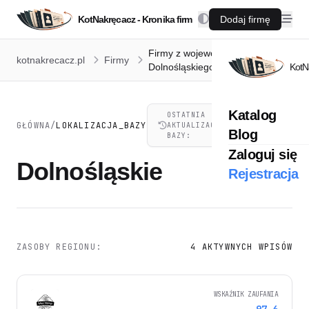
KotNakręcacz - Kronika firm
Dodaj firmę
Firmy z województwa
kotnakrecacz.pl
Firmy
Dolnośląskiego
KotN
Katalog
OSTATNIA
07.08.2026,
GŁÓWNA
/
LOKALIZACJA_BAZY
AKTUALIZACJA
21:41
Blog
BAZY:
Zaloguj się
Dolnośląskie
Rejestracja
ZASOBY REGIONU:
4 AKTYWNYCH WPISÓW
WSKAŹNIK ZAUFANIA