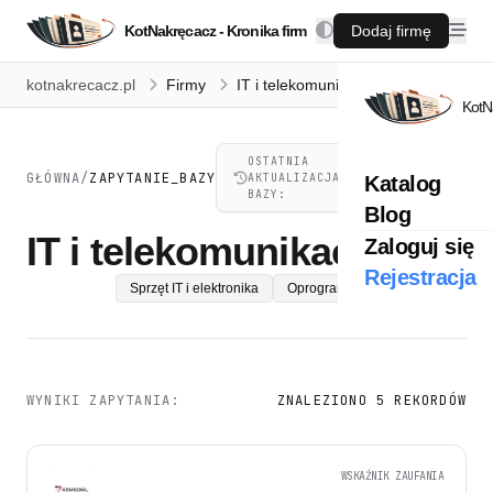
KotNakręcacz - Kronika firm
Dodaj firmę
kotnakrecacz.pl
Firmy
IT i telekomunikacja
KotN
OSTATNIA
06.08.2026,
GŁÓWNA
/
ZAPYTANIE_BAZY
AKTUALIZACJA
Katalog
21:34
BAZY:
Blog
IT i telekomunikacja
Zaloguj się
Rejestracja
Sprzęt IT i elektronika
Oprogramowanie i usługi IT
WYNIKI ZAPYTANIA:
ZNALEZIONO 5 REKORDÓW
WSKAŹNIK ZAUFANIA